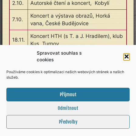
2.10.
Autorské čtení a koncert, Kobylí
Koncert a výstava obrazů, Horká
7.10.
vana, České Budějovice
Koncert HTH (s T. a J. Hradilem), klub
18.11.
Kus, Turnov
Spravovat souhlas s
cookies
Používáme cookies k optimalizaci našich webových stránek a našich
Objednávka I am dead, leave a message
služeb.
KINTERŮV EXTERIÉR
Příjmout
Odmítnout
Předvolby