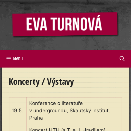
Přeskočit
na
obsah
Menu
Koncerty / Výstavy
Konference o literatuře
19.5.
v undergroundu, Skautský institut,
Praha
Koncert HTH (s T. a J. Hradilem),