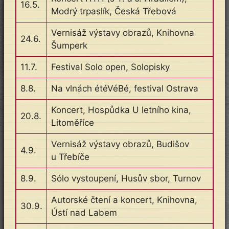
16.5.
Modrý trpaslík, Česká Třebová
Vernisáž výstavy obrazů, Knihovna
24.6.
Šumperk
11.7.
Festival Solo open, Solopisky
8.8.
Na vlnách étéVéBé, festival Ostrava
Koncert, Hospůdka U letního kina,
20.8.
Litoměříce
Vernisáž výstavy obrazů, Budišov
4.9.
u Třebíče
8.9.
Sólo vystoupení, Husův sbor, Turnov
Autorské čtení a koncert, Knihovna,
30.9.
Ústí nad Labem