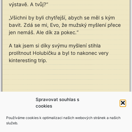
výstavě. A tvůj?“
„Všichni by byli chytřejší, abych se měl s kým
bavit. Zdá se mi, Evo, že mužský myšlení přece
jen nemáš. Ale dík za pokec.“
A tak jsem si díky svýmu myšlení stihla
prolítnout Holubičku a byl to nakonec very
kinteresting trip.
Spravovat souhlas s
cookies
Používáme cookies k optimalizaci našich webových stránek a našich
Koncerty / Výstavy
služeb.
MLUVENÍ ŠTĚŇÁTEK