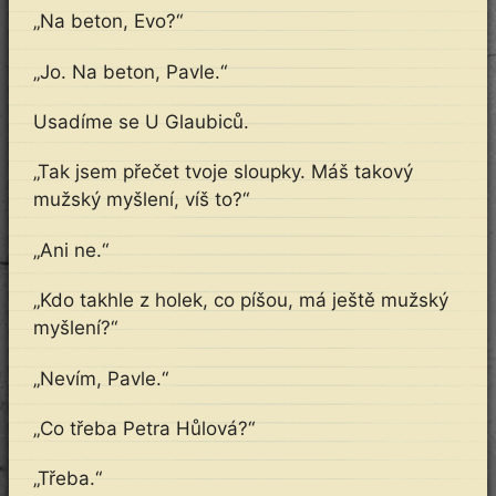
„Na beton, Evo?“
„Jo. Na beton, Pavle.“
Usadíme se U Glaubiců.
„Tak jsem přečet tvoje sloupky. Máš takový
mužský myšlení, víš to?“
„Ani ne.“
„Kdo takhle z holek, co píšou, má ještě mužský
myšlení?“
„Nevím, Pavle.“
„Co třeba Petra Hůlová?“
„Třeba.“