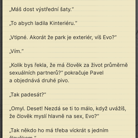
„Máš dost výstřední šaty.“
„To abych ladila Kinteriéru.“
„Vtipné. Akorát že park je exteriér, víš Evo?“
„Vím.“
„Kolik bys řekla, že má člověk za život průměrně
sexuálních partnerů?“ pokračuje Pavel
a objednává druhé pivo.
„Tak padesát?“
„Omyl. Deset! Nezdá se ti to málo, když uvážíš,
že člověk myslí hlavně na sex, Evo?“
„Tak někdo ho má třeba víckrát s jedním
člověkem.“