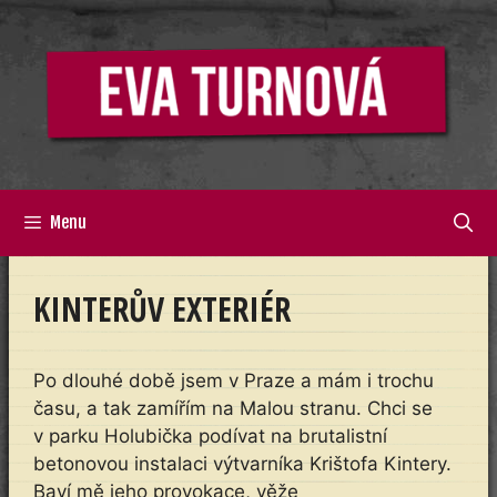
Přeskočit
na
obsah
Menu
KINTERŮV EXTERIÉR
Po dlouhé době jsem v Praze a mám i trochu
času, a tak zamířím na Malou stranu. Chci se
v parku Holubička podívat na brutalistní
betonovou instalaci výtvarníka Krištofa Kintery.
Baví mě jeho provokace, věže