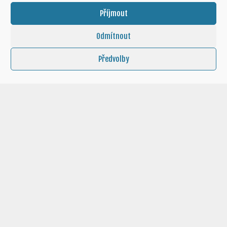
Příjmout
Odmítnout
Předvolby
© 2026, Eva Turnová
NEWSLETTER a KONTAKTY