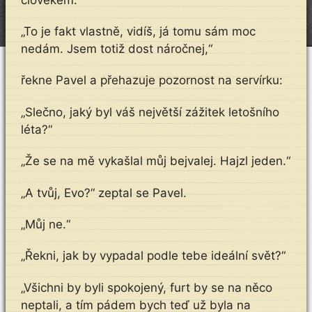
„To je fakt vlastně, vidíš, já tomu sám moc
nedám. Jsem totiž dost náročnej,“
řekne Pavel a přehazuje pozornost na servírku:
„Slečno, jaký byl váš největší zážitek letošního
léta?“
„Že se na mě vykašlal můj bejvalej. Hajzl jeden.“
„A tvůj, Evo?“ zeptal se Pavel.
„Můj ne.“
„Řekni, jak by vypadal podle tebe ideální svět?“
„Všichni by byli spokojený, furt by se na něco
neptali, a tím pádem bych teď už byla na