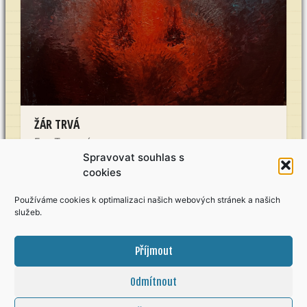
ŽÁR TRVÁ
Eva Turnová
Spravovat souhlas s
Olej na plátně
cookies
140 x 160 cm
Používáme cookies k optimalizaci našich webových stránek a našich
K dispozici
služeb.
Mám zájem
Příjmout
Odmítnout