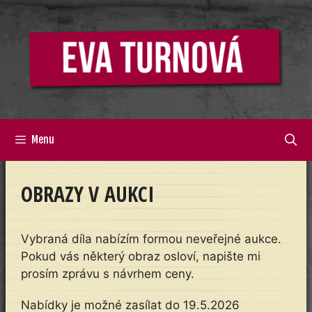
Přeskočit
na
obsah
Menu
OBRAZY V AUKCI
Vybraná díla nabízím formou neveřejné aukce.
Pokud vás některý obraz osloví, napište mi
prosím zprávu s návrhem ceny.
Nabídky je možné zasílat do 19.5.2026