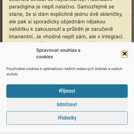
paradigma je nepít nalačno. Samozřejmě se
stane, že si dám explicitně jednu dvě skleničky,
ale pak si sporadicky objednám nějakou
validitku k zakousnutí a průběh je zaručeně
imanentní. Je vhodné nepít sám, ale v integraci.
Jinak je z večírku zbagatelizované utrum
Spravovat souhlas s
a nezbývá než aplikovat macerát.
cookies
Používáme cookies k optimalizaci našich webových stránek a našich
Lino
služeb.
Pětikáble na pytlíček
Příjmout
Odmítnout
Předvolby