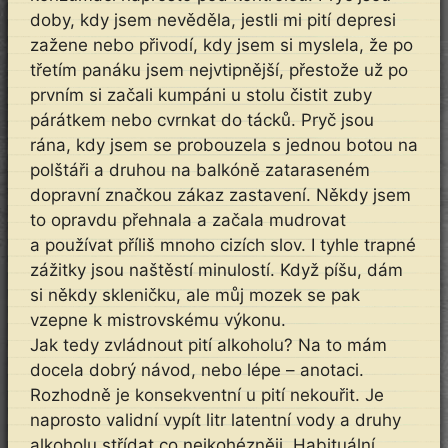
doby, kdy jsem nevěděla, jestli mi pití depresi
zažene nebo přivodí, kdy jsem si myslela, že po
třetím panáku jsem nejvtipnější, přestože už po
prvním si začali kumpáni u stolu čistit zuby
párátkem nebo cvrnkat do tácků. Pryč jsou
rána, kdy jsem se probouzela s jednou botou na
polštáři a druhou na balkóně zataraseném
dopravní značkou zákaz zastavení. Někdy jsem
to opravdu přehnala a začala mudrovat
a používat příliš mnoho cizích slov. I tyhle trapné
zážitky jsou naštěstí minulostí. Když píšu, dám
si někdy skleničku, ale můj mozek se pak
vzepne k mistrovskému výkonu.
Jak tedy zvládnout pití alkoholu? Na to mám
docela dobrý návod, nebo lépe – anotaci.
Rozhodně je konsekventní u pití nekouřit. Je
naprosto validní vypít litr latentní vody a druhy
alkoholu střídat co nejkohézněji. Habituální