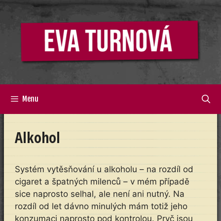
Přeskočit
na
obsah
Menu
Alkohol
Systém vytěsňování u alkoholu – na rozdíl od
cigaret a špatných milenců – v mém případě
sice naprosto selhal, ale není ani nutný. Na
rozdíl od let dávno minulých mám totiž jeho
konzumaci naprosto pod kontrolou. Pryč jsou